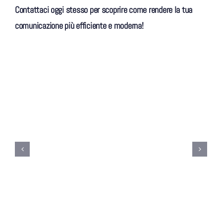
Contattaci oggi stesso per scoprire come rendere la tua
comunicazione più efficiente e moderna!
Progettare una rete aziendale
sicura: best practice per PMI