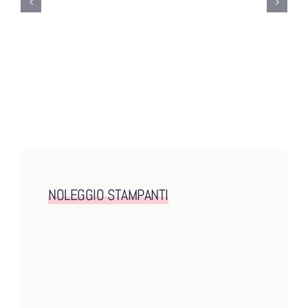
Progettare una rete aziendale
sicura: best practice per PMI
NOLEGGIO STAMPANTI