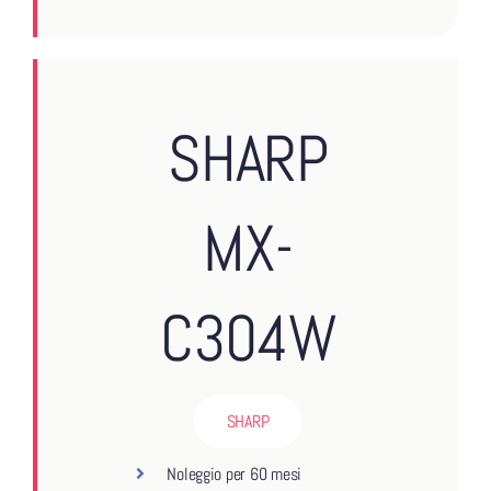
SHARP
MX-
C304W
SHARP
Noleggio per 60 mesi