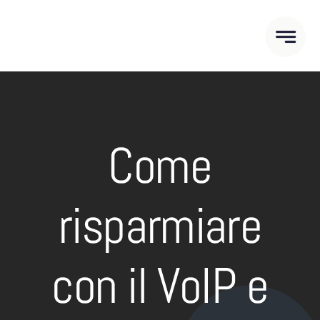
Salta
al
contenuto
Come
risparmiare
con il VoIP e