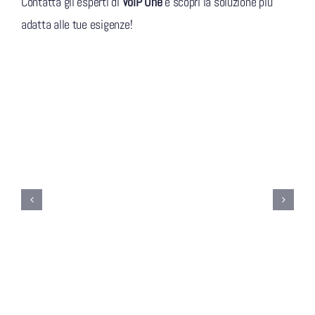
Contatta gli esperti di
VoIP One
e scopri la soluzione più
adatta alle tue esigenze!
Progettare una rete aziendale
sicura: best practice per PMI